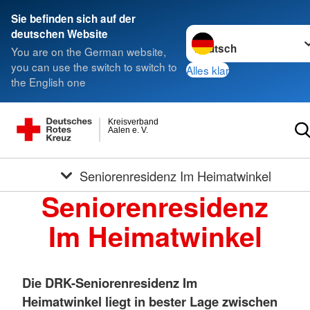
Sie befinden sich auf der
Sprache wechseln zu
deutschen Website
You are on the German website,
you can use the switch to switch to
Alles klar
the English one
Kreisverband
Aalen e. V.
Seniorenresidenz Im Heimatwinkel
Seniorenresidenz
Im Heimatwinkel
Die DRK-Seniorenresidenz Im
Heimatwinkel liegt in bester Lage zwischen