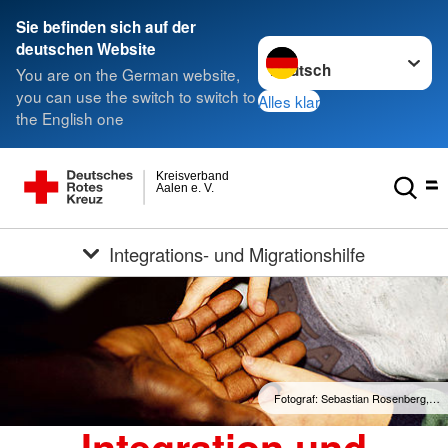
Sie befinden sich auf der
Sprache wechseln zu
deutschen Website
You are on the German website,
you can use the switch to switch to
Alles klar
the English one
Kreisverband
Aalen e. V.
Integrations- und Migrationshilfe
Fotograf: Sebastian Rosenberg,…
Integration und