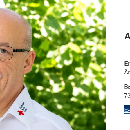
A
E
Är
Bi
7
E-