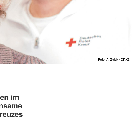
Foto: A. Zelck / DRKS
n
r
en im
insame
Kreuzes