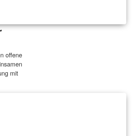
r
n offene
einsamen
ung mit