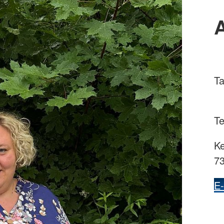
Ta
Te
K
73
E-