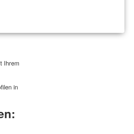
t Ihrem
ilen in
en: