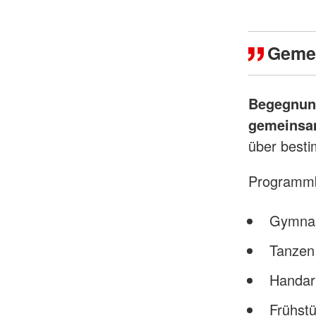
Gemei
Begegnun
gemeinsam
über best
Programmbe
Gymnas
Tanzen
Handarb
Frühst