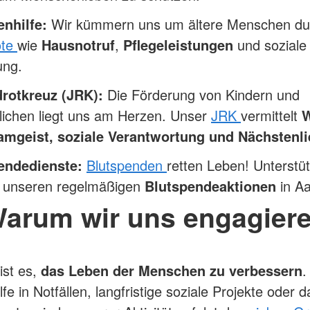
enhilfe:
Wir kümmern uns um ältere Menschen du
ote
wie
Hausnotruf
,
Pflegeleistungen
und soziale
ung.
rotkreuz (JRK):
Die Förderung von Kindern und
lichen liegt uns am Herzen. Unser
JRK
vermittelt
W
amgeist, soziale Verantwortung und Nächstenl
endedienste:
Blutspenden
retten Leben! Unterstü
i unseren regelmäßigen
Blutspendeaktionen
in Aa
arum wir uns engagier
ist es,
das Leben der Menschen zu verbessern
.
lfe in Notfällen, langfristige soziale Projekte oder 