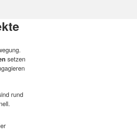
ekte
ewegung.
en
setzen
ngagieren
ind rund
ell.
er