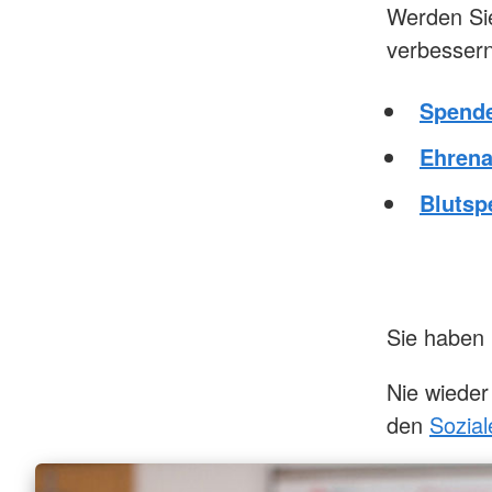
Werden Sie
verbessern
Spend
Ehren
Blutsp
Sie haben 
Nie wieder
den
Sozia