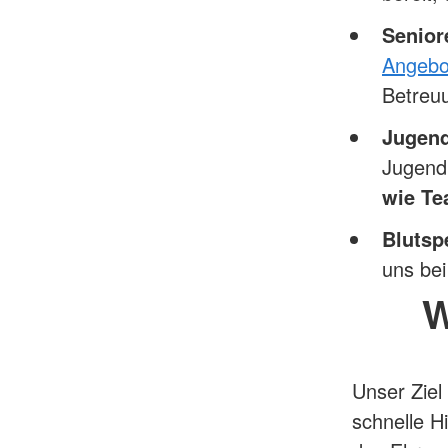
Senior
Angeb
Betreu
Jugend
Jugend
wie Te
Blutsp
uns be
W
Unser Ziel 
schnelle Hi