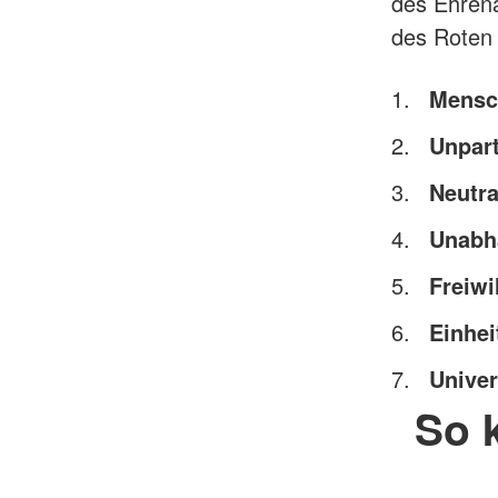
des Ehrena
des Roten
Mensch
Unpart
Neutra
Unabh
Freiwil
Einhei
Univer
So 