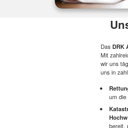
Uns
Das
DRK 
Mit zahlre
wir uns tä
uns in zah
Rettun
um die 
Katast
Hochwa
bereit