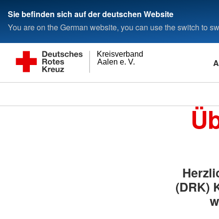
Sie befinden sich auf der deutschen Website
You are on the German website, you can use the switch to swi
Kreisverband
A
Aalen e. V.
Üb
Herzl
(DRK) K
w