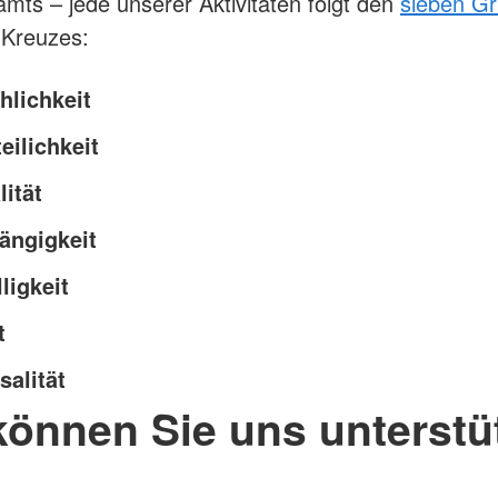
mts – jede unserer Aktivitäten folgt den
sieben G
 Kreuzes:
lichkeit
eilichkeit
lität
ängigkeit
ligkeit
t
salität
können Sie uns unterstü