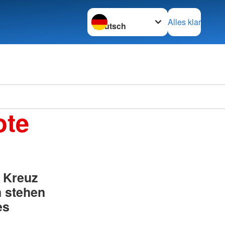
Sprache wechseln zu
Alles klar
ote
 Kreuz
n stehen
es