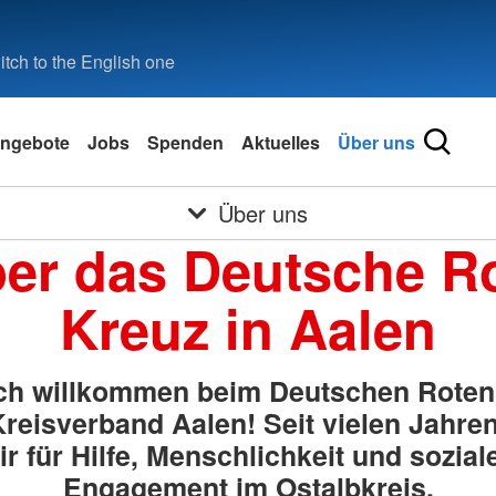
tch to the English one
ngebote
Jobs
Spenden
Aktuelles
Über uns
Über uns
er das Deutsche R
Kreuz in Aalen
ich willkommen beim Deutschen Roten
reisverband Aalen! Seit vielen Jahre
ir für Hilfe, Menschlichkeit und sozial
Engagement im Ostalbkreis.