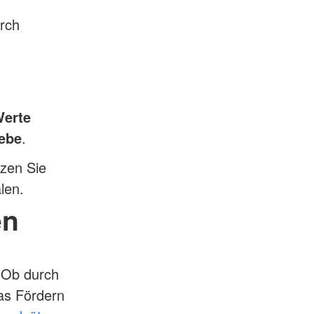
rch
erte
iebe
.
tzen Sie
len.
en
 Ob durch
das Fördern