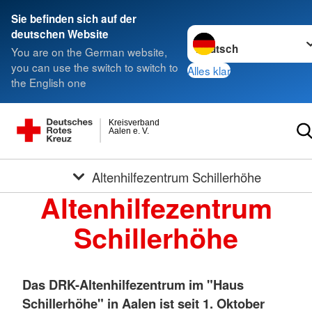
Sie befinden sich auf der
Sprache wechseln zu
deutschen Website
You are on the German website,
you can use the switch to switch to
Alles klar
the English one
Kreisverband
Aalen e. V.
Altenhilfezentrum Schillerhöhe
Altenhilfezentrum
Schillerhöhe
Das DRK-Altenhilfezentrum im "Haus
Schillerhöhe" in Aalen ist seit 1. Oktober