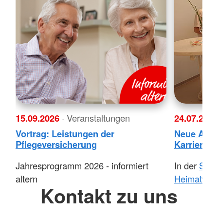
15.09.2026
· Veranstaltungen
24.07.202
Vortrag: Leistungen der
Neue Aufg
Pflegeversicherung
Karrierewe
Jahresprogramm 2026 - informiert
In der
Seni
altern
Heimatwink
Kontakt zu uns