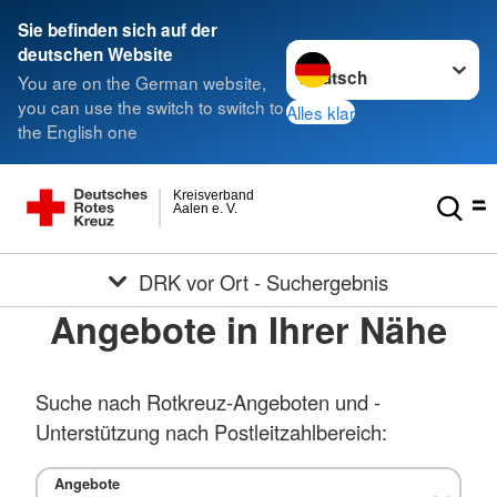
Sie befinden sich auf der
Sprache wechseln zu
deutschen Website
You are on the German website,
you can use the switch to switch to
Alles klar
the English one
Kreisverband
Aalen e. V.
DRK vor Ort - Suchergebnis
Angebote in Ihrer Nähe
Suche nach Rotkreuz-Angeboten und -
Unterstützung nach Postleitzahlbereich:
Angebote