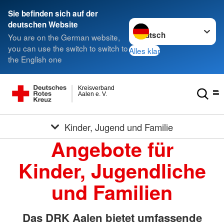
Sie befinden sich auf der
Sprache wechseln zu
deutschen Website
You are on the German website,
you can use the switch to switch to
Alles klar
the English one
Kreisverband
Aalen e. V.
Kinder, Jugend und Familie
Angebote für
Kinder, Jugendliche
und Familien
Das DRK Aalen bietet umfassende