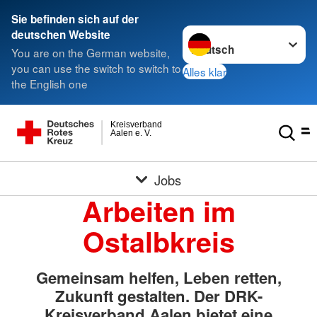
Sie befinden sich auf der
Sprache wechseln zu
deutschen Website
You are on the German website,
you can use the switch to switch to
Alles klar
the English one
Kreisverband
Aalen e. V.
Jobs
Arbeiten im
Ostalbkreis
Gemeinsam helfen, Leben retten,
Zukunft gestalten. Der DRK-
Kreisverband Aalen bietet eine