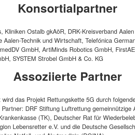
Konsortialpartner
s, Kliniken Ostalb gkAöR, DRK-Kreisverband Aalen
e Aalen-Technik und Wirtschaft, Telefónica Germ
medDV GmbH, ArtiMinds Robotics GmbH, First
mbH, SYSTEM Strobel GmbH & Co. KG
Assoziierte Partner
t wird das Projekt Rettungskette 5G durch folgend
e Partner: DRF Stiftung Luftrettung gemeinnützige
Krankenkasse (TK), Deutscher Rat für Wiederbele
ion Lebensretter e.V. und die Deutsche Gesellsch