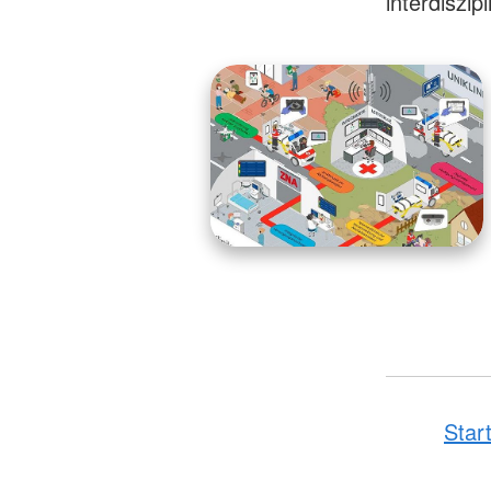
interdiszi
Star