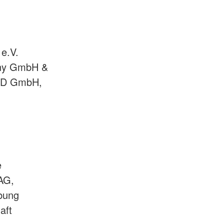
 e.V.
any GmbH &
AED GmbH,
e
 AG,
bung
aft