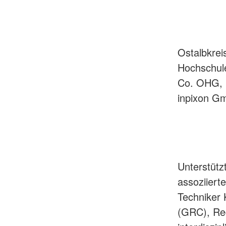
Ostalbkrei
Hochschul
Co. OHG, 
inpixon G
Unterstütz
assoziiert
Techniker 
(GRC), Reg