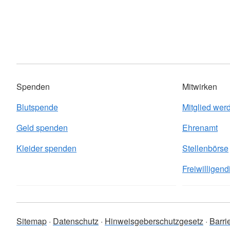
Spenden
Mitwirken
Blutspende
Mitglied wer
Geld spenden
Ehrenamt
Kleider spenden
Stellenbörse
Freiwilligend
Sitemap
Datenschutz
Hinweisgeberschutzgesetz
Barri