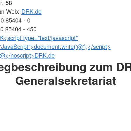
r. 58
lin Web:
DRK.de
30 85404 - 0
30 85404 - 450
<script type="text/javascript"
JavaScript">document.write('@');</script>
>@</noscript>DRK.de
egbeschreibung zum DR
Generalsekretariat