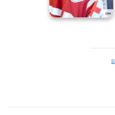
DRK
S