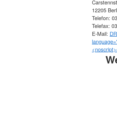
Carstennst
12205 Ber
Telefon: 0
Telefax: 0
E-Mail:
DRK
language="
<noscript
W