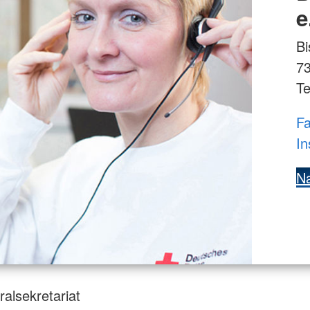
e
Bi
7
Te
Fa
In
Na
alsekretariat