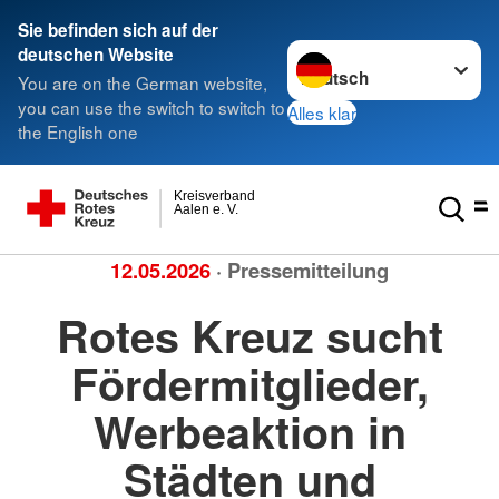
Sie befinden sich auf der
Sprache wechseln zu
deutschen Website
You are on the German website,
you can use the switch to switch to
Alles klar
the English one
Kreisverband
Aalen e. V.
12.05.2026
· Pressemitteilung
Rotes Kreuz sucht
Fördermitglieder,
Werbeaktion in
Städten und