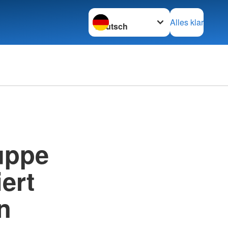
Sprache wechseln zu
Alles klar
uppe
ert
n