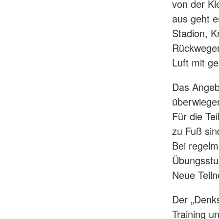
von der Kl
aus geht e
Stadion, K
Rückwegen.
Luft mit g
Das Angebo
überwiegen
Für die Tei
zu Fuß sin
Bei regelm
Übungsstun
Neue Teiln
Der „Denks
Training un