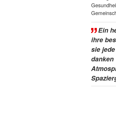
Gesundheit
Gemeinsch
Ein h
ihre be
sie jed
danken 
Atmosph
Spazier