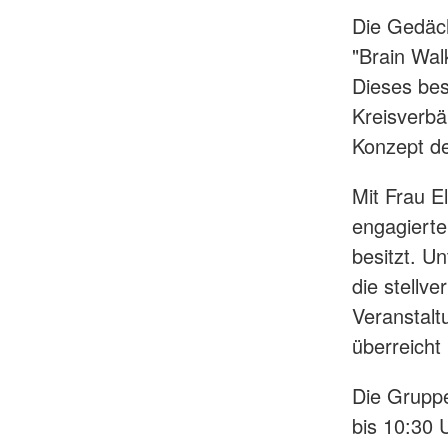
Die Gedäch
"Brain Wal
Dieses be
Kreisverbä
Konzept d
Mit Frau E
engagierte
besitzt. U
die stellv
Veranstalt
überreicht
Die Gruppe
bis 10:30 U