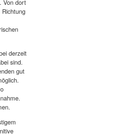
. Von dort
 Richtung
rischen
ei derzeit
bei sind.
menden gut
möglich.
ro
ilnahme.
men.
stigem
nitive