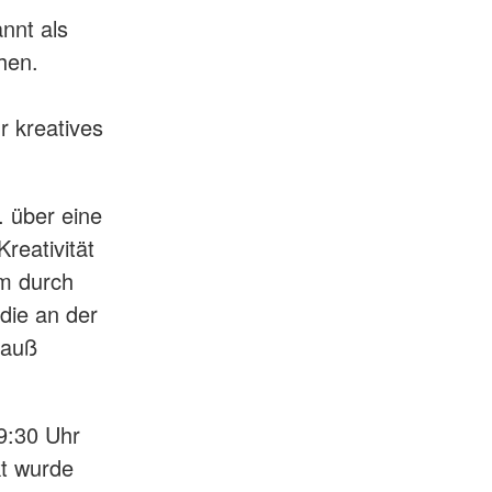
nnt als
hen.
r kreatives
. über eine
reativität
em durch
die an der
rauß
9:30 Uhr
kt wurde