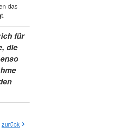
en das
t.
ich für
, die
benso
nehme
den
zurück