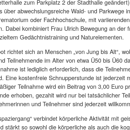
etterhalle zum Parkplatz 2 der Stadthalle geändert)
s über abwechslungsreiche Wald- und Parkwege in
rematorium oder Fachhochschule, mit variierenden
 Dabei kombiniert Frau Ulrich Bewegung an der f
ezieltem Gedächtnistraining und Naturelementen.
t richtet sich an Menschen „von Jung bis Alt“, wob
d Teilnehmende im Alter von etwa Ü50 bis Ü60 da
lnahme ist lediglich erforderlich, dass die Teilneh
d. Eine kostenfreie Schnupperstunde ist jederzeit 
äßiger Teilnahme wird ein Beitrag von 3,00 Euro p
de erhoben, gezahlt wird nur bei tatsächlicher Te
ehmerinnen und Teilnehmer sind jederzeit willkom
paziergang“ verbindet körperliche Aktivität mit gei
d stärkt so sowohl die körperliche als auch die kog