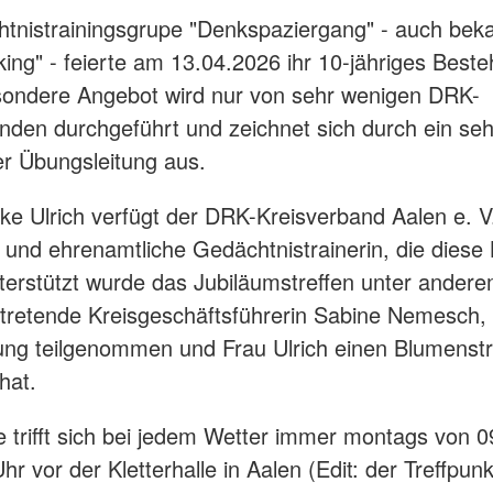
tnistrainingsgrupe "Denkspaziergang" - auch beka
king" - feierte am 13.04.2026 ihr 10-jähriges Beste
sondere Angebot wird nur von sehr wenigen DRK-
nden durchgeführt und zeichnet sich durch ein seh
er Übungsleitung aus.
lke Ulrich verfügt der DRK-Kreisverband Aalen e. V
 und ehrenamtliche Gedächtnistrainerin, die diese K
nterstützt wurde das Jubiläumstreffen unter ander
ertretende Kreisgeschäftsführerin Sabine Nemesch, 
ung teilgenommen und Frau Ulrich einen Blumenst
 hat.
 trifft sich bei jedem Wetter immer montags von 0
hr vor der Kletterhalle in Aalen (Edit: der Treffpun