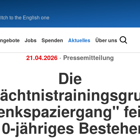
tch to the English one
ngebote
Jobs
Spenden
Aktuelles
Über uns
21.04.2026
· Pressemitteilung
Die
ächtnistrainingsgr
enkspaziergang" fei
10-jähriges Bestehe