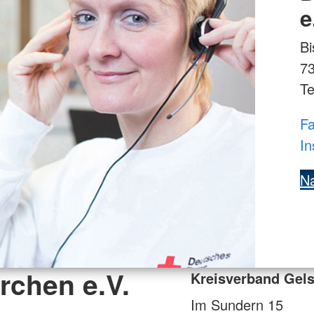
e
Bi
7
Te
Fa
In
Na
rchen e.V.
Kreisverband Gels
Im Sundern 15