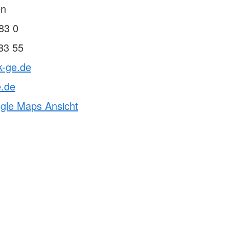
en
83 0
83 55
k-ge.de
e.de
ogle Maps Ansicht