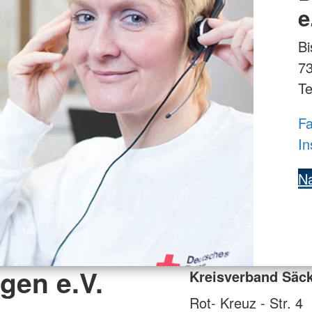
e
Bi
7
Te
Fa
In
Na
gen e.V.
Kreisverband Säck
Rot- Kreuz - Str. 4