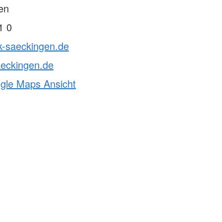
en
1 0
k-saeckingen.de
aeckingen.de
ogle Maps Ansicht