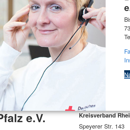
e
Bi
7
Te
Fa
In
Na
falz e.V.
Kreisverband Rhein
Speyerer Str. 143