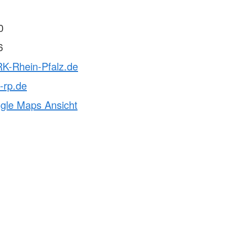
0
6
RK-Rhein-Pfalz.de
-rp.de
ogle Maps Ansicht