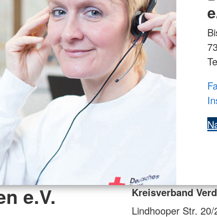
e
Bi
7
Te
Fa
In
Na
n e.V.
Kreisverband Verd
Lindhooper Str. 20/