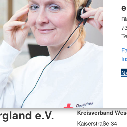
e
Bi
7
Te
Fa
In
Na
gland e.V.
Kreisverband Wese
Kaiserstraße 34