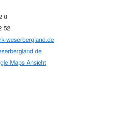
2 0
2 52
drk-weserbergland.de
eserbergland.de
ogle Maps Ansicht